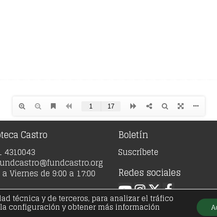
oteca Castro
Boletín
91 4310043
Suscríbete
 fundcastro@fundcastro.org
Redes sociales
a Viernes de 9:00 a 17:00
 técnica y de terceros, para analizar el tráfico
 la configuración y obtener más información
A