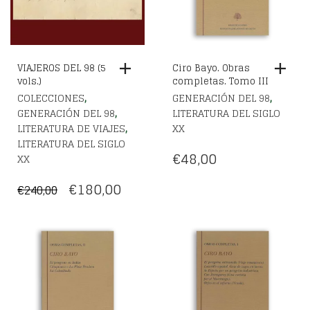
VIAJEROS DEL 98 (5
Ciro Bayo. Obras
vols.)
completas. Tomo III
,
,
COLECCIONES
GENERACIÓN DEL 98
,
GENERACIÓN DEL 98
LITERATURA DEL SIGLO
,
LITERATURA DE VIAJES
XX
LITERATURA DEL SIGLO
€
48,00
XX
EL
EL
€
180,00
€
240,00
PRECIO
PRECIO
ORIGINAL
ACTUAL
ERA:
ES:
€240,00.
€180,00.