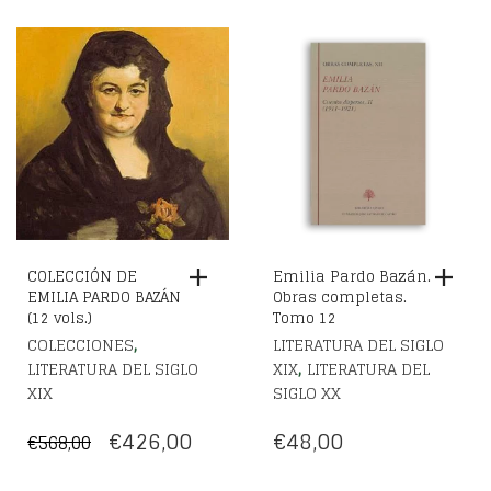
COLECCIÓN DE
Emilia Pardo Bazán.
EMILIA PARDO BAZÁN
Obras completas.
(12 vols.)
Tomo 12
,
COLECCIONES
LITERATURA DEL SIGLO
,
LITERATURA DEL SIGLO
XIX
LITERATURA DEL
XIX
SIGLO XX
EL
EL
€
426,00
€
48,00
€
568,00
PRECIO
PRECIO