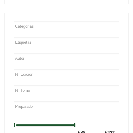
€39
Precio:
—
€427