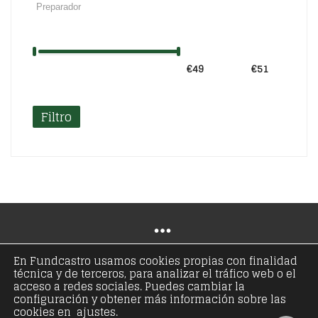
€49
Precio:
—
€51
Filtro
En Fundcastro usamos cookies propias con finalidad
técnica y de terceros, para analizar el tráfico web o el
© Copyright 2021 - Fundación José Antonio de
acceso a redes sociales. Puedes cambiar la
configuración y obtener más información sobre las
Castro - Todos los derechos reservados
cookies en ajustes.
Aviso legal
Política de privacidad