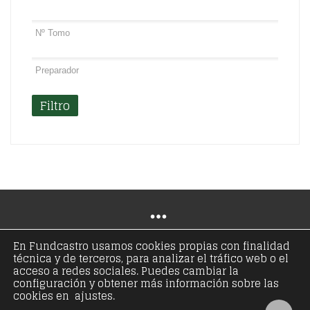
Filtro
En Fundcastro usamos cookies propias con finalidad
técnica y de terceros, para analizar el tráfico web o el
© Copyright 2021 - Fundación José Antonio de
acceso a redes sociales. Puedes cambiar la
configuración y obtener más información sobre las
Castro - Todos los derechos reservados
cookies en ajustes.
Aviso legal
Política de privacidad