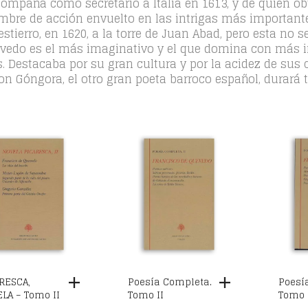
mpaña como secretario a Italia en 1613, y de quien obt
mbre de acción envuelto en las intrigas más importante
estierro, en 1620, a la torre de Juan Abad, pero esta no 
uevedo es el más imaginativo y el que domina con más i
 Destacaba por su gran cultura y por la acidez de sus c
on Góngora, el otro gran poeta barroco español, durará
RESCA,
Poesía Completa.
Poesí
LA – Tomo II
Tomo II
Tomo 