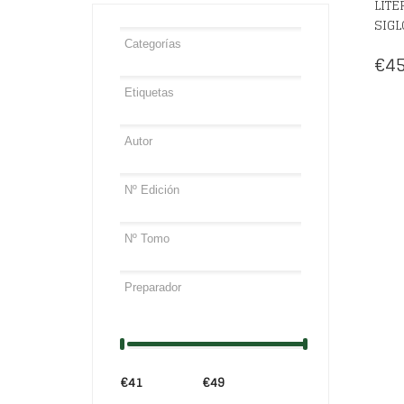
LITE
SIGL
€
45
€41
Precio:
—
€49