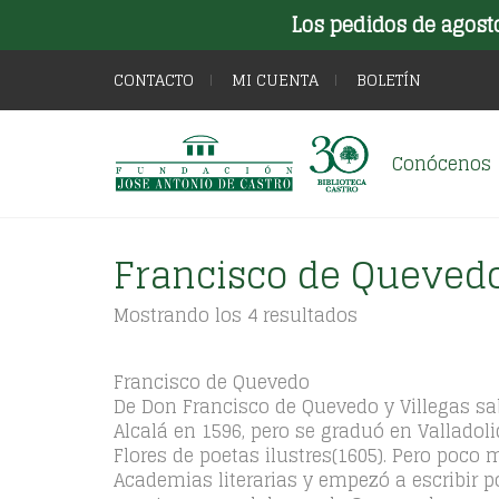
Los pedidos de agost
CONTACTO
MI CUENTA
BOLETÍN
Conócenos
Francisco de Queved
Ordenado
Mostrando los 4 resultados
por
los
últimos
Francisco de Quevedo
De Don Francisco de Quevedo y Villegas sab
Alcalá en 1596, pero se graduó en Valladol
Flores de poetas ilustres(1605). Pero poco
Academias literarias y empezó a escribir 