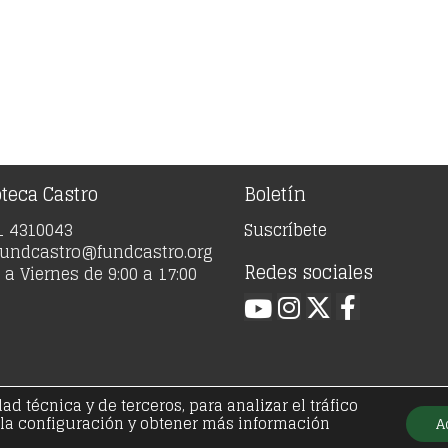
oteca Castro
Boletín
91 4310043
Suscríbete
 fundcastro@fundcastro.org
Redes sociales
a Viernes de 9:00 a 17:00
 técnica y de terceros, para analizar el tráfico
21 - Fundación José Antonio de Castro - Todos los der
 la configuración y obtener más información
A
ica de privacidad
Política de cookies
Condiciones ge