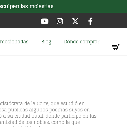
sculpen las molestias
romocionadas
Blog
Dónde comprar
istócrata de la Corte, que estudió en
pinosa publicas algunos poemas suyos en
ó a su ciudad natal, donde participó en las
amistad de los nobles, como la que