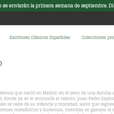
o se enviarán la primera semana de septiembre. Di
Escritores Clásicos Españoles
Colecciones p
o
emos que nació en Madrid, en el seno de una familia ar
id, donde ya se le reconocía el talento, pues Pedro Es
 más se sabe de su infancia y mocedad, salvo que regres
poemas metafísicos y burlescos, mientras se ganaba la 