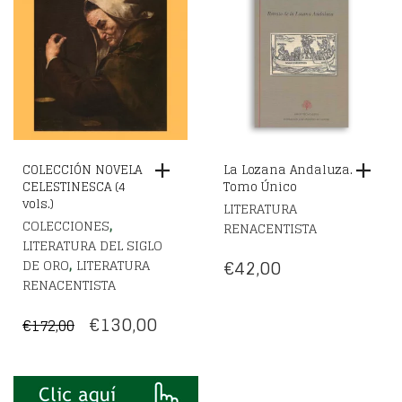
COLECCIÓN NOVELA
La Lozana Andaluza.
CELESTINESCA (4
Tomo Único
vols.)
LITERATURA
,
COLECCIONES
RENACENTISTA
LITERATURA DEL SIGLO
,
€
42,00
DE ORO
LITERATURA
RENACENTISTA
EL
EL
€
130,00
€
172,00
PRECIO
PRECIO
ORIGINAL
ACTUAL
ERA:
ES: