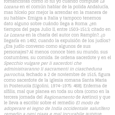
romancistas como lo fui yo cuando compuse
La
Lozana
en el común hablar de la polida Andalucía,
mas hícelo por mejor la arrendar en la manera de
su hablar». Emigra a Italia y tampoco tenemos
dato alguno sobre cuándo llega a Roma: ¿en
tiempos del papa Julio II, entre 1503-1513, citado en
La Lozana
en la charla del autor con Rampín?, ¿o
llegaría en 1492, cuando la expulsión de los judíos?
¿Era judío converso como algunos de sus
personajes? Al menos conoce bien su mundo, sus
costumbres, su comida. Se ordena sacerdote y en el
Specchio vulgare per li sacerdoti che
administraranno li sacramenti in ciascheduna
parrochia
, fechado a 2 de noviembre de 1515, figura
como sacerdote de la iglesia romana Santa Maria
in Posteruola [Ugolini, 1974–1975: 468]. Enferma de
sífilis, mal que planea en toda su obra (como en la
tercera jornada del
Ragionamento
de Aretino) y que
le lleva a escribir sobre el remedio
El modo de
adoperare el legno de India occidentale
:
salutífero
remedio a ogni piaga e mal incurabile
; aunque