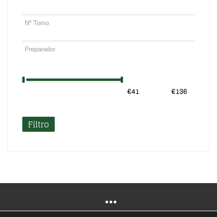
€41
Precio:
—
€136
Filtro