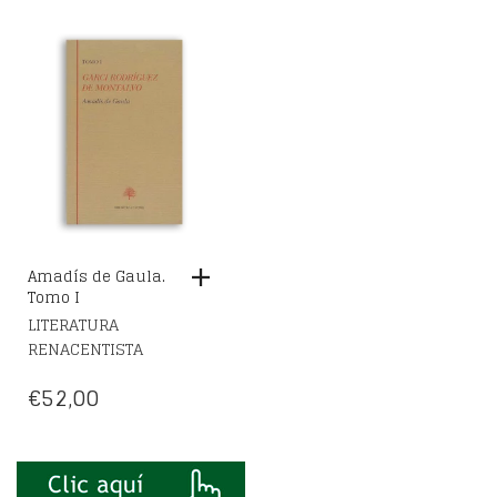
PRECIO
PRECIO
ORIGINAL
ACTUAL
ERA:
ES:
€369,00.
€258,00.
Amadís de Gaula.
Tomo I
LITERATURA
RENACENTISTA
€
52,00