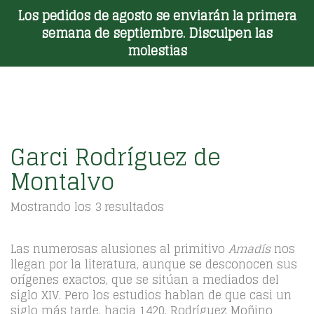
Los pedidos de agosto se enviarán la primera
Toggle Menu
semana de septiembre. Disculpen las
molestias
Garci Rodríguez de
Montalvo
Ordenado
Mostrando los 3 resultados
por
los
últimos
Las numerosas alusiones al primitivo
Amadís
nos
llegan por la literatura, aunque se desconocen sus
orígenes exactos, que se sitúan a mediados del
siglo XIV. Pero los estudios hablan de que casi un
siglo más tarde, hacia 1420, Rodríguez Moñino