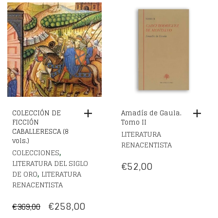
COLECCIÓN DE
Amadís de Gaula.
FICCIÓN
Tomo II
CABALLERESCA (8
LITERATURA
vols.)
RENACENTISTA
,
COLECCIONES
LITERATURA DEL SIGLO
€
52,00
,
DE ORO
LITERATURA
RENACENTISTA
EL
EL
€
258,00
€
369,00