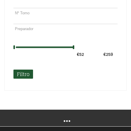
€52
Precio:
—
€259
Filtro