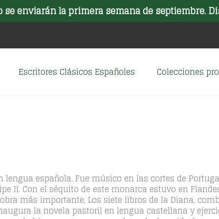
o se enviarán la primera semana de septiembre. Di
Escritores Clásicos Españoles
Colecciones p
n lengua española. Fue músico en las cortes de Portugal 
lipe II. Con el séquito de este monarca estuvo en Flande
bra más importante, Los siete libros de la Diana, comb
naugura la novela pastoril en lengua castellana y ejerci