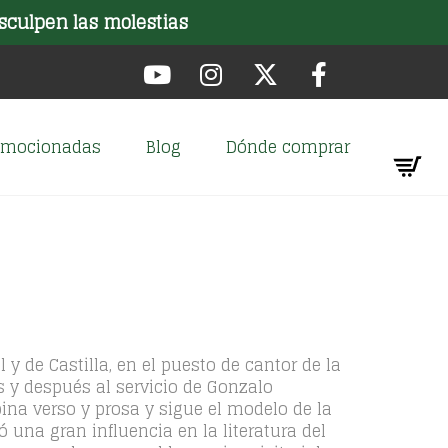
sculpen las molestias
romocionadas
Blog
Dónde comprar
y de Castilla, en el puesto de cantor de la
s y después al servicio de Gonzalo
ina verso y prosa y sigue el modelo de la
ó una gran influencia en la literatura del