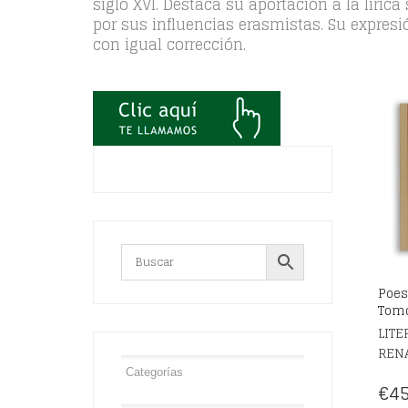
siglo XVI. Destaca su aportación a la líri
por sus influencias erasmistas. Su expresió
con igual corrección.
Poes
Tomo
LITE
REN
€
45