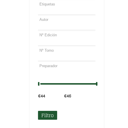
€44
Precio:
—
€46
Filtro