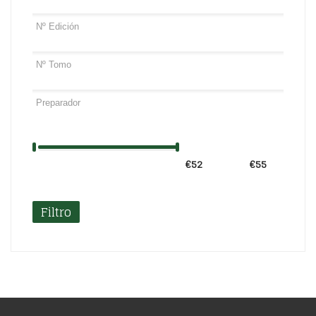
€52
Precio:
—
€55
Filtro