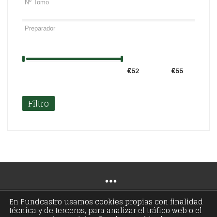
€52
Precio:
—
€55
Filtro
En Fundcastro usamos cookies propias con finalidad
técnica y de terceros, para analizar el tráfico web o el