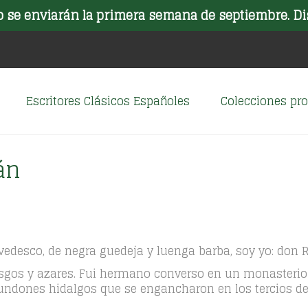
o se enviarán la primera semana de septiembre. Di
Escritores Clásicos Españoles
Colecciones p
án
evedesco, de negra guedeja y luenga barba, soy yo: don 
esgos y azares. Fui hermano converso en un monasterio 
ndones hidalgos que se engancharon en los tercios de 