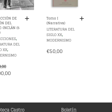
CCIÓN DE
Tomo I
ÓN DEL
(Narrativa)
E-INCLÁN (5
LITERATURA DEL
)
,
SIGLO XX
,
ECCIONES
MODERNISMO
RATURA DEL
,
O XX
€
50,00
ERNISMO
0,00
EL
0,00
CIO
PRECIO
IGINAL
ACTUAL
:
ES:
0,00.
€200,00.
oteca Castro
Boletín