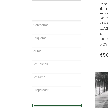
Tomo
(Nar
ensa
Reim
revi
LITE
SIGL
MOD
NOV
€
50