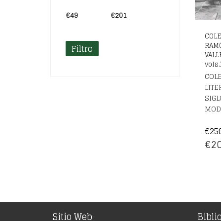
€49
Precio:
—
€201
COLE
RAM
Filtro
VALL
vols.
COL
LITE
SIGL
MOD
€
25
EL
€
20
PRE
OR
ERA
€25
Sitio Web
Bibli