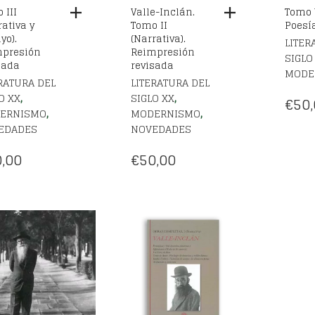
 III
Valle-Inclán.
Tomo V
rativa y
Tomo II
Poesí
yo).
(Narrativa).
LITER
presión
Reimpresión
SIGLO
sada
revisada
MODE
RATURA DEL
LITERATURA DEL
,
,
O XX
SIGLO XX
€
50,
,
,
ERNISMO
MODERNISMO
EDADES
NOVEDADES
,00
€
50,00