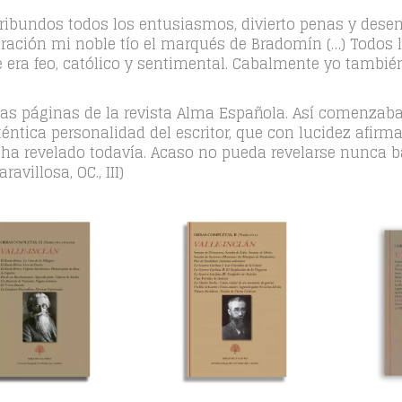
moribundos todos los entusiasmos, divierto penas y d
ración mi noble tío el marqués de Bradomín (…) Todos lo
 era feo, católico y sentimental. Cabalmente yo tambié
 las páginas de la revista Alma Española. Así comenzab
uténtica personalidad del escritor, que con lucidez afir
e ha revelado todavía. Acaso no pueda revelarse nunca 
villosa, OC., III)