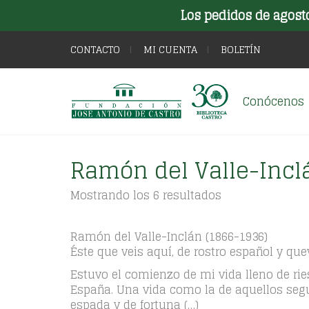
Los pedidos de agost
CONTACTO
MI CUENTA
BOLETÍN
Conócenos
Ramón del Valle-Incl
Ordenado
Mostrando los 6 resultados
por
los
últimos
Ramón del Valle-Inclán (1866-1936)
Éste que veis aquí, de rostro español y qu
Estuvo el comienzo de mi vida lleno de ri
España. Una vida como la de aquellos segu
espada y de fortuna (…)