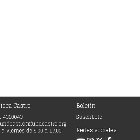
oteca Castro
Boletín
91 4310043
Suscríbete
 fundcastro@fundcastro.org
Redes sociales
a Viernes de 9:00 a 17:00