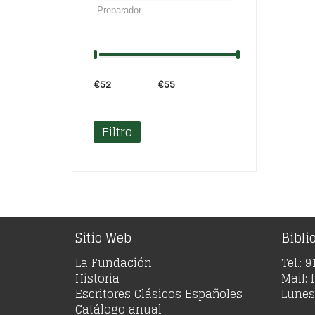
€52
Precio:
—
€55
Filtro
Sitio Web
Bibli
La Fundación
Tel.: 
Historia
Mail:
Escritores Clásicos Españoles
Lunes 
Catálogo anual