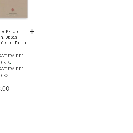
ia Pardo
n. Obras
letas. Tomo
RATURA DEL
,
O XIX
RATURA DEL
O XX
,00