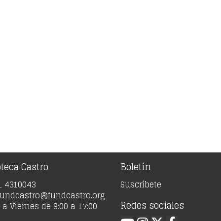
oteca Castro
Boletín
91 4310043
Suscríbete
 fundcastro@fundcastro.org
Redes sociales
a Viernes de 9:00 a 17:00