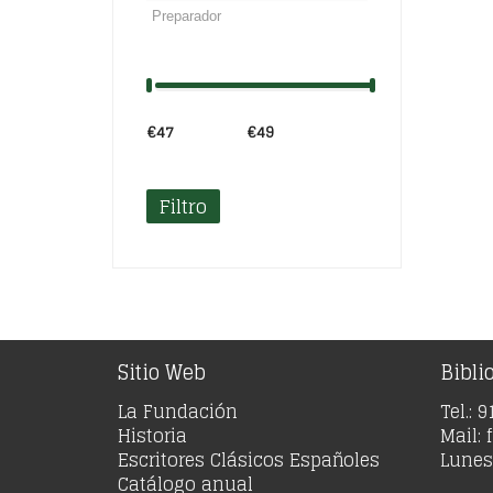
€47
Precio:
—
€49
Filtro
Sitio Web
Bibli
La Fundación
Tel.: 
Historia
Mail:
Escritores Clásicos Españoles
Lunes 
Catálogo anual