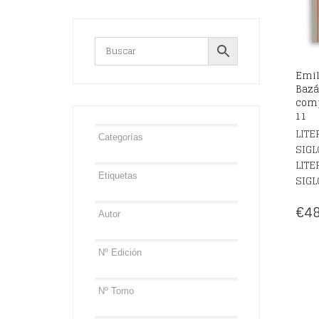
Emil
Bazá
comp
11
LITE
SIGL
LITE
SIGL
€
48