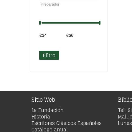
€54
Precio:
—
€56
Filtro
Sitio Web
Bibli
La Fundación
Tel.: 
Historia
Mail:
Escritores Clásicos Españoles
Lunes 
Catálogo anual