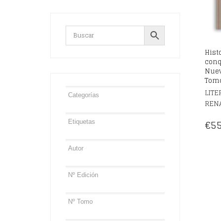
Hist
conq
Nuev
Tomo
LITE
REN
€
55