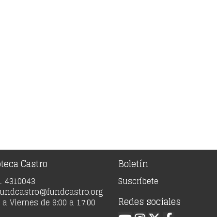
oteca Castro
Boletín
91 4310043
Suscríbete
 fundcastro@fundcastro.org
Redes sociales
a Viernes de 9:00 a 17:00