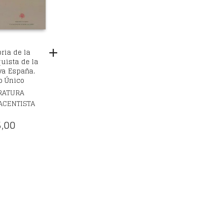
oria de la
uista de la
a España.
 Único
RATURA
ACENTISTA
,00