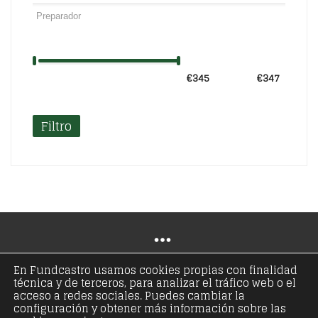
€345
Precio:
—
€347
Filtro
En Fundcastro usamos cookies propias con finalidad
técnica y de terceros, para analizar el tráfico web o el
© Copyright 2021 - Fundación José Antonio de
acceso a redes sociales. Puedes cambiar la
configuración y obtener más información sobre las
Castro - Todos los derechos reservados