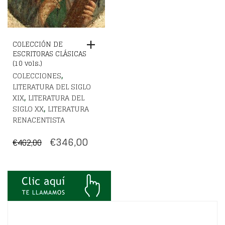
COLECCIÓN DE
ESCRITORAS CLÁSICAS
(10 vols.)
,
COLECCIONES
LITERATURA DEL SIGLO
,
XIX
LITERATURA DEL
,
SIGLO XX
LITERATURA
RENACENTISTA
EL
EL
€
346,00
€
462,00
PRECIO
PRECIO
ORIGINAL
ACTUAL
ERA:
ES:
€462,00.
€346,00.