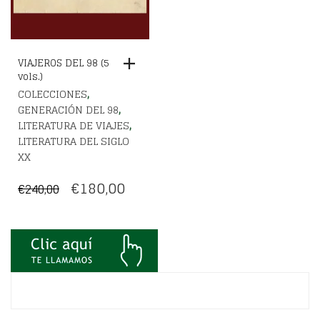
VIAJEROS DEL 98 (5
vols.)
,
COLECCIONES
,
GENERACIÓN DEL 98
,
LITERATURA DE VIAJES
LITERATURA DEL SIGLO
XX
EL
EL
€
180,00
€
240,00
PRECIO
PRECIO
ORIGINAL
ACTUAL
ERA:
ES:
€240,00.
€180,00.