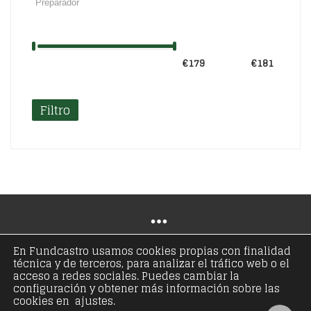
€179
Precio:
—
€181
Filtro
En Fundcastro usamos cookies propias con finalidad
técnica y de terceros, para analizar el tráfico web o el
© Copyright 2021 - Fundación José Antonio de
acceso a redes sociales. Puedes cambiar la
configuración y obtener más información sobre las
Castro - Todos los derechos reservados
cookies en ajustes.
Aviso legal
Política de privacidad