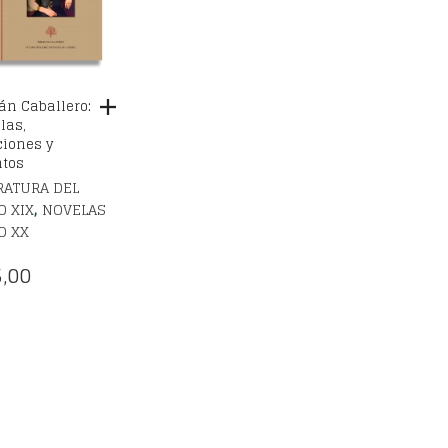
án Caballero:
las,
ciones y
tos
RATURA DEL
,
O XIX
NOVELAS
O XX
,00