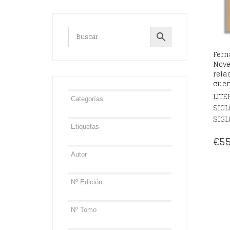
Fern
Nove
rela
cuen
LITE
SIGL
SIGL
€
55