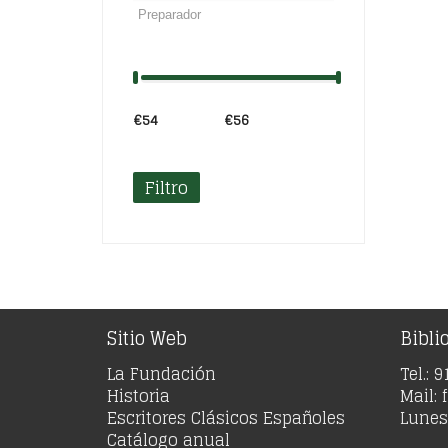
€54
Precio:
—
€56
Filtro
Sitio Web
Bibli
La Fundación
Tel.: 
Historia
Mail:
Escritores Clásicos Españoles
Lunes 
Catálogo anual