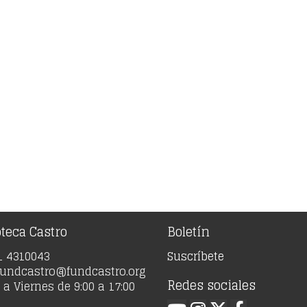
oteca Castro
Boletín
91 4310043
Suscríbete
 fundcastro@fundcastro.org
Redes sociales
a Viernes de 9:00 a 17:00