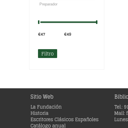
€47
Precio:
—
€49
Filtro
Sitio Web
Bibli
La Fundación
Tel.: 
Historia
Mail:
Escritores Clásicos Españoles
Lunes 
Catálogo anual