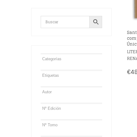
Sant
comp
Únic
LITE
REN
€
48