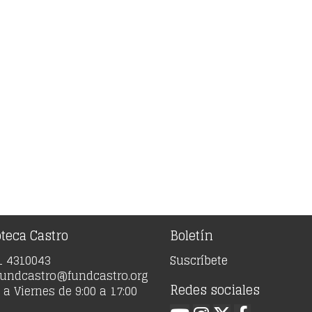
oteca Castro
Boletín
91 4310043
Suscríbete
 fundcastro@fundcastro.org
Redes sociales
a Viernes de 9:00 a 17:00