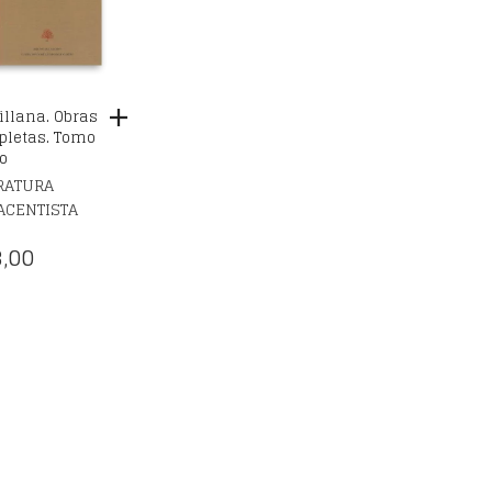
illana. Obras
letas. Tomo
o
RATURA
ACENTISTA
,00