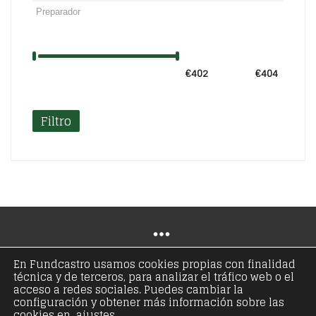
€402
Precio:
—
€404
Filtro
En Fundcastro usamos cookies propias con finalidad
técnica y de terceros, para analizar el tráfico web o el
© Copyright 2021 - Fundación José Antonio de
acceso a redes sociales. Puedes cambiar la
configuración y obtener más información sobre las
Castro - Todos los derechos reservados
cookies en ajustes.