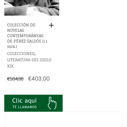
COLECCIÓN DE
NOVELAS
CONTEMPORÁNEAS
DE PÉREZ GALDÓS (11
vols.)
,
COLECCIONES
LITERATURA DEL SIGLO
XIX
EL
EL
€
403,00
€
504,00
PRECIO
PRECIO
ORIGINAL
ACTUAL
ERA:
ES:
€504,00.
€403,00.