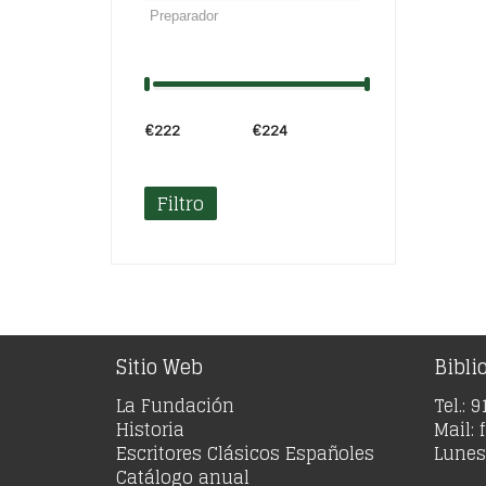
€222
Precio:
—
€224
Filtro
Sitio Web
Bibli
La Fundación
Tel.: 
Historia
Mail:
Escritores Clásicos Españoles
Lunes 
Catálogo anual