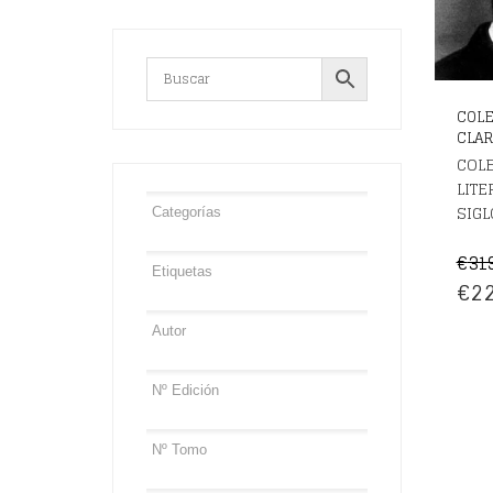
COLE
CLARÍ
COL
LITE
SIGL
€
31
EL
€
22
PRE
OR
ERA
€31