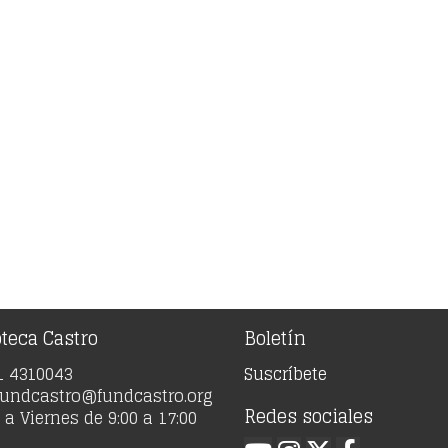
oteca Castro
Boletín
91 4310043
Suscríbete
 fundcastro@fundcastro.org
Redes sociales
a Viernes de 9:00 a 17:00