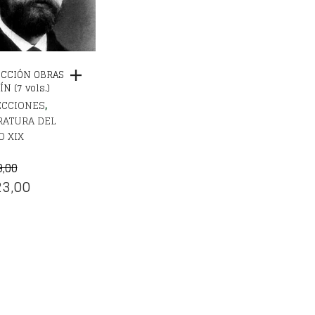
CCIÓN OBRAS
N (7 vols.)
,
ECCIONES
RATURA DEL
O XIX
9,00
EL
3,00
CIO
PRECIO
IGINAL
ACTUAL
:
ES:
9,00.
€223,00.