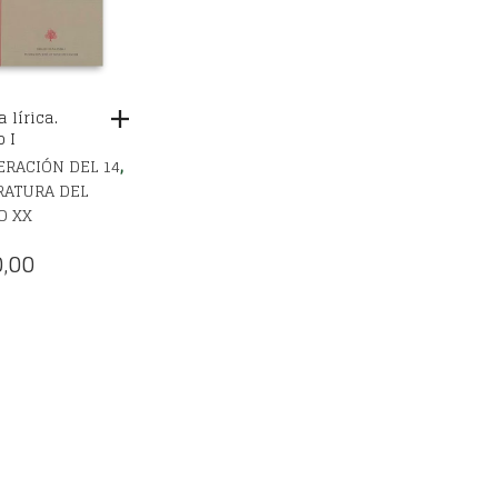
 lírica.
 I
,
RACIÓN DEL 14
RATURA DEL
O XX
,00