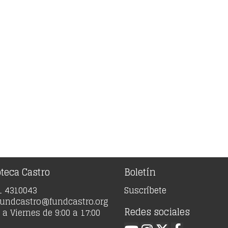
oteca Castro
Boletín
91 4310043
Suscríbete
 fundcastro@fundcastro.org
Redes sociales
a Viernes de 9:00 a 17:00