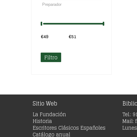
€49
Precio:
—
€51
Filtro
Sitio Web
Bibli
La Fundación
Tel.: 
Historia
Mail:
Escritores Clásicos Españoles
Lunes 
Catálogo anual