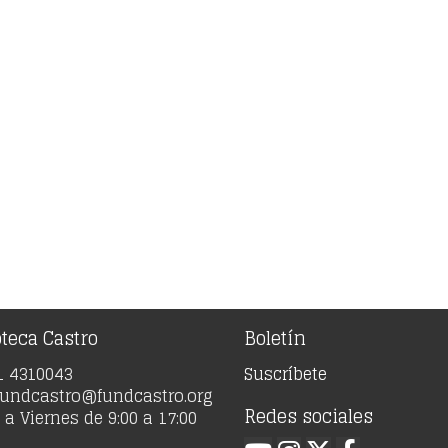
oteca Castro
Boletín
91 4310043
Suscríbete
 fundcastro@fundcastro.org
Redes sociales
a Viernes de 9:00 a 17:00