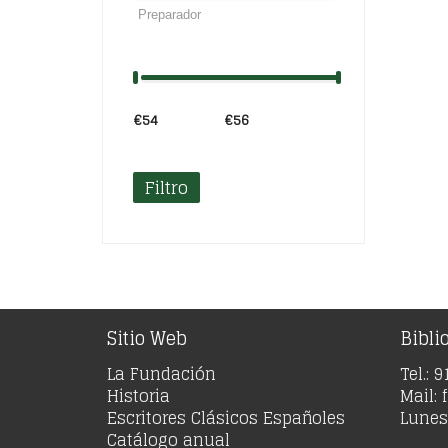
€54
Precio:
—
€56
Filtro
Sitio Web
Bibli
La Fundación
Tel.: 
Historia
Mail:
Escritores Clásicos Españoles
Lunes 
Catálogo anual