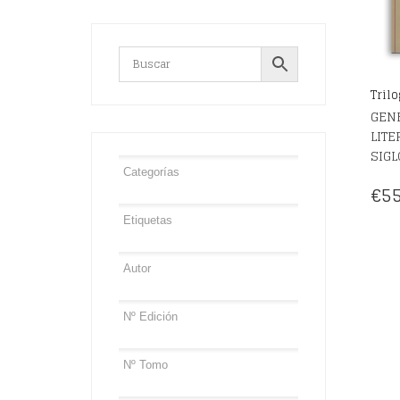
Tril
GENE
LITE
SIGL
€
55