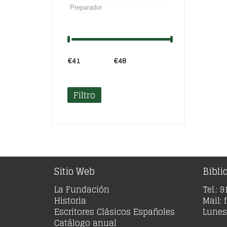
€41
Precio:
—
€48
Filtro
Sitio Web
Bibli
La Fundación
Tel.: 
Historia
Mail:
Escritores Clásicos Españoles
Lunes 
Catálogo anual