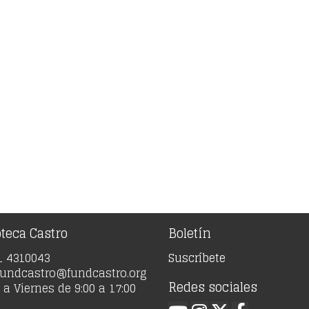
oteca Castro
Boletín
91 4310043
Suscríbete
 fundcastro@fundcastro.org
Redes sociales
a Viernes de 9:00 a 17:00