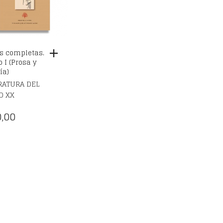
s completas.
 I (Prosa y
ía)
RATURA DEL
O XX
,00