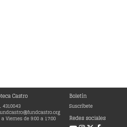
oteca Castro
Boletín
91 4310043
Suscríbete
 fundcastro@fundcastro.org
Redes sociales
a Viernes de 9:00 a 17:00