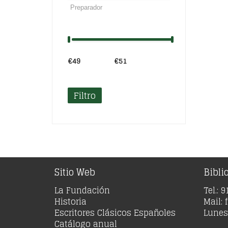
€49
Precio:
—
€51
Filtro
Sitio Web
Bibli
La Fundación
Tel.: 
Historia
Mail:
Escritores Clásicos Españoles
Lunes 
Catálogo anual