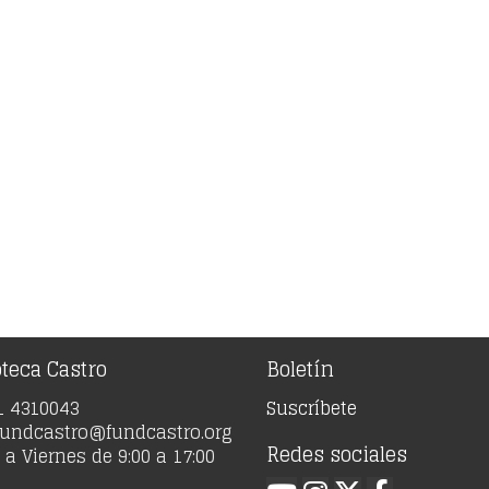
oteca Castro
Boletín
91 4310043
Suscríbete
 fundcastro@fundcastro.org
Redes sociales
a Viernes de 9:00 a 17:00