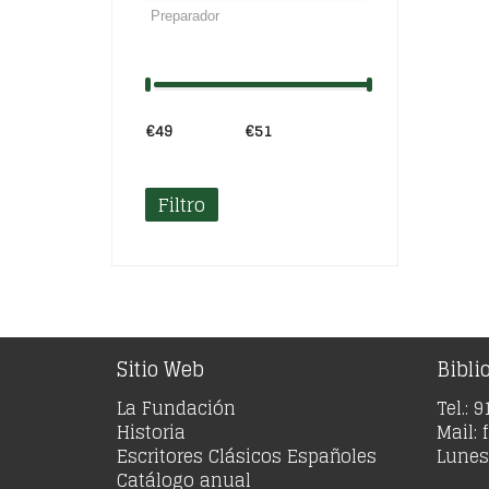
€49
Precio:
—
€51
Filtro
Sitio Web
Bibli
La Fundación
Tel.: 
Historia
Mail:
Escritores Clásicos Españoles
Lunes 
Catálogo anual