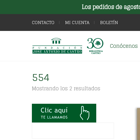
Los pedidos de agost
CONTACTO
MI CUENTA
BOLETÍN
Conócenos
554
Ordenado
Mostrando los 2 resultados
por
los
últimos