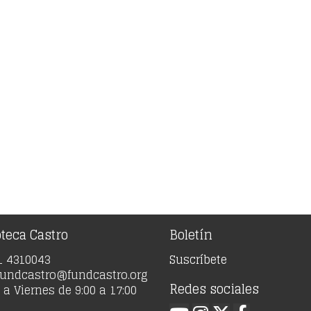
oteca Castro
Boletín
91 4310043
Suscríbete
 fundcastro@fundcastro.org
Redes sociales
a Viernes de 9:00 a 17:00