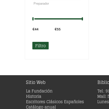
€44
Precio:
—
€55
Filtro
Sitio Web
Bibli
La Fundación
Tel.: 
Historia
Mail:
Escritores Clásicos Españoles
Lunes 
Catálogo anual