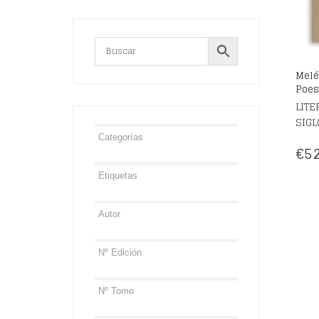
Melé
Poes
LITE
SIGL
€
52