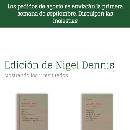
Los pedidos de agosto se enviarán la primera
Toggle Menu
semana de septiembre. Disculpen las
molestias
Edición de Nigel Dennis
Ordenado
Mostrando los 2 resultados
por
los
últimos