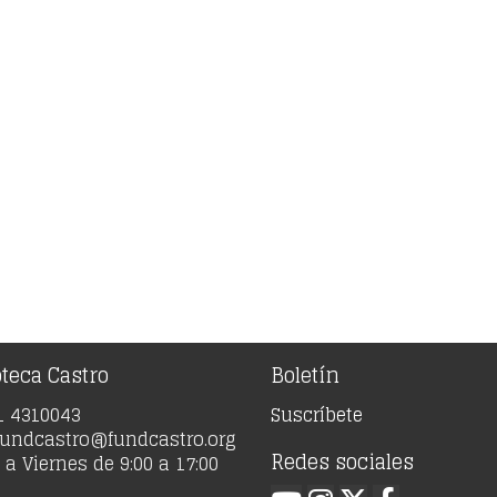
2,00.
€274,00.
oteca Castro
Boletín
91 4310043
Suscríbete
 fundcastro@fundcastro.org
Redes sociales
a Viernes de 9:00 a 17:00