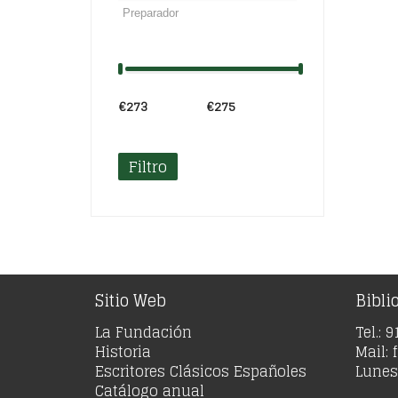
€32
€273
Precio:
—
€275
Filtro
Sitio Web
Bibli
La Fundación
Tel.: 
Historia
Mail:
Escritores Clásicos Españoles
Lunes 
Catálogo anual