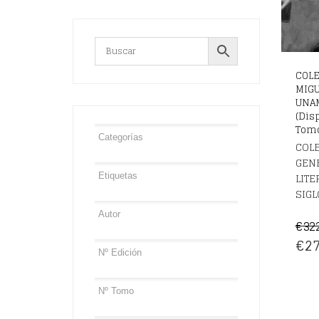
COLE
MIGU
UNA
(Dis
Tomo
COL
GENE
LITE
SIGL
€
32
EL
€
27
PRE
OR
ERA