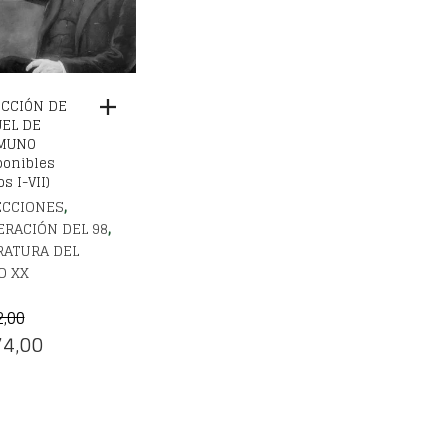
CCIÓN DE
EL DE
MUNO
ponibles
s I-VII)
,
ECCIONES
,
RACIÓN DEL 98
RATURA DEL
O XX
2,00
EL
4,00
CIO
PRECIO
IGINAL
ACTUAL
:
ES: