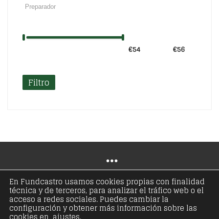
€54
Precio:
—
€56
Filtro
En Fundcastro usamos cookies propias con finalidad
técnica y de terceros, para analizar el tráfico web o el
© Copyright 2021 - Fundación José Antonio de
acceso a redes sociales. Puedes cambiar la
configuración y obtener más información sobre las
Castro - Todos los derechos reservados
cookies en ajustes.