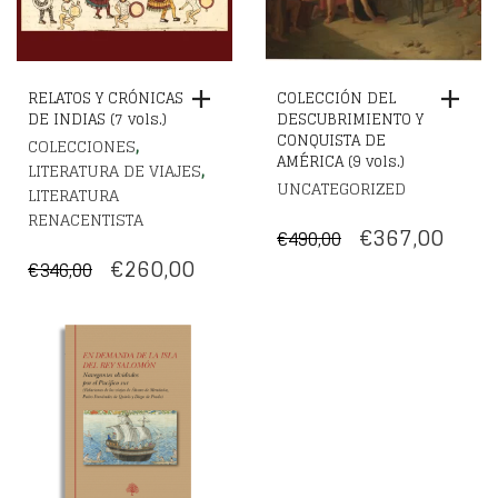
RELATOS Y CRÓNICAS
COLECCIÓN DEL
DE INDIAS (7 vols.)
DESCUBRIMIENTO Y
CONQUISTA DE
,
COLECCIONES
AMÉRICA (9 vols.)
,
LITERATURA DE VIAJES
UNCATEGORIZED
LITERATURA
RENACENTISTA
EL
EL
€
367,00
€
490,00
EL
EL
PRECIO
PREC
€
260,00
€
346,00
PRECIO
PRECIO
ORIGINAL
ACT
ORIGINAL
ACTUAL
ERA:
ES:
ERA:
ES:
€490,00.
€367,
€346,00.
€260,00.