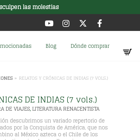
sculpen las molestias
romocionadas
Blog
Dónde comprar
IONES
»
RELATOS Y CRÓNICAS DE INDIAS (7 VOLS.)
ICAS DE INDIAS (7 vols.)
A DE VIAJES
LITERATURA RENACENTISTA
,
cción descubrimos un variado repertorio de
irados por la Conquista de América, que nos
bino al México azteca o el Chile de los