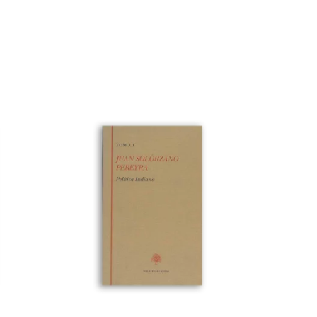
Política Indiana. Tomo I
ORO
LITERATURA DEL SIGLO DE ORO
€
52,00