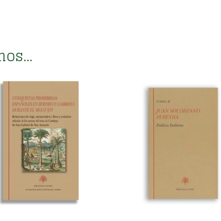
mos…
uistas prohibidas.
Política Indiana. Tomo II
 único
LITERATURA DEL SIGLO DE 
,
RATURA DE VIAJES
,
€
72,00
RATURA RENACENTISTA
EDADES