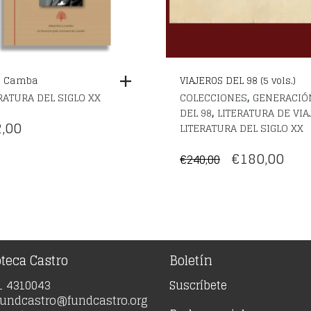
o Camba
VIAJEROS DEL 98 (5 vols.)
,
RATURA DEL SIGLO XX
COLECCIONES
GENERACIÓ
,
DEL 98
LITERATURA DE VIA
,00
LITERATURA DEL SIGLO XX
EL
EL
€
180,00
€
240,00
PRECIO
PRE
ORIGINAL
AC
ERA:
ES:
€240,00.
€180
oteca Castro
Boletín
91 4310043
Suscríbete
 fundcastro@fundcastro.org
Redes sociales
a Viernes de 9:00 a 17:00