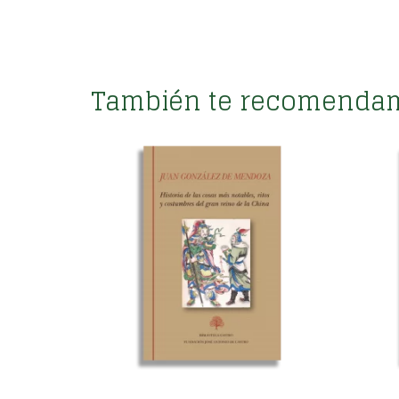
También te recomenda
Historia del gran reino de
Conq
la China. Tomo único
Tomo
,
LITERATURA RENACENTISTA
LITE
NOVEDADES
LITE
NOV