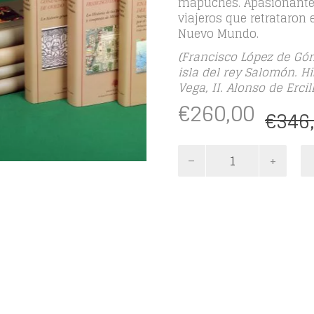
mapuches. Apasionantes
viajeros que retrataron 
Nuevo Mundo.
(Francisco López de Gó
isla del rey Salomón. Hi
Vega, II. Alonso de Erci
€
260,00
€
346
RELATOS
Y
CRÓNICAS
DE
INDIAS
(7
vols.)
cantidad
Información adicional