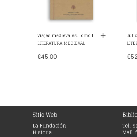
Viajes medievales. Tomo II
Juli
LITERATURA MEDIEVAL
LITE
€
45,00
€
52
Sitio Web
Bibli
La Fundación
Tel.: 
Historia
Mail:
Escritores Clásicos Españoles
Lunes 
Catálogo anual
Promociones de autor
Blog