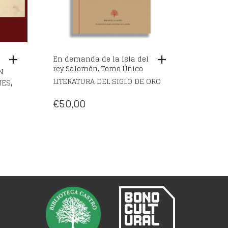
En demanda de la isla del
rey Salomón. Tomo Único
N
LITERATURA DEL SIGLO DE ORO
,
JES
€
50,00
CIO
TUAL
,00.