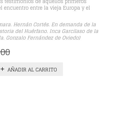
 testimonios de aquellos primeros
el encuentro entre la vieja Europa y el
mara. Hernán Cortés. En demanda de la
storia del Huérfano. Inca Garcilaso de la
lla. Gonzalo Fernández de Oviedo)
El
El
,00
precio
precio
original
actual
AÑADIR AL CARRITO
era:
es:
€346,00.
€260,00.