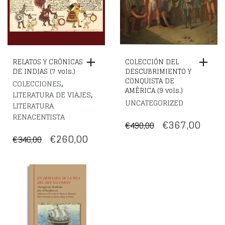
RELATOS Y CRÓNICAS
COLECCIÓN DEL
DE INDIAS (7 vols.)
DESCUBRIMIENTO Y
CONQUISTA DE
,
COLECCIONES
AMÉRICA (9 vols.)
,
LITERATURA DE VIAJES
UNCATEGORIZED
LITERATURA
RENACENTISTA
EL
EL
€
367,00
€
490,00
EL
EL
PRECIO
PREC
€
260,00
€
346,00
PRECIO
PRECIO
ORIGINAL
ACT
ORIGINAL
ACTUAL
ERA:
ES:
ERA:
ES:
€490,00.
€367,
€346,00.
€260,00.