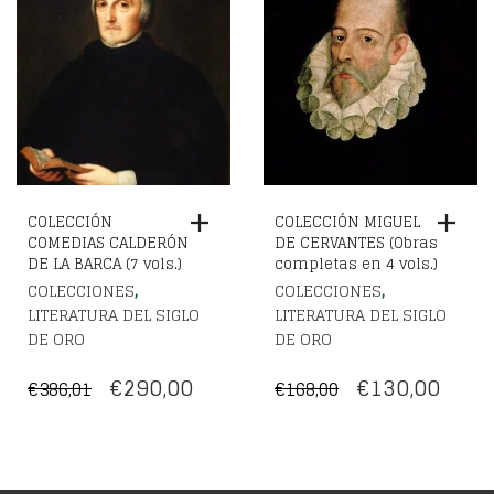
ERA:
ES:
€241,00.
€180,
COLECCIÓN
COLECCIÓN MIGUEL
COMEDIAS CALDERÓN
DE CERVANTES (Obras
DE LA BARCA (7 vols.)
completas en 4 vols.)
,
,
COLECCIONES
COLECCIONES
LITERATURA DEL SIGLO
LITERATURA DEL SIGLO
DE ORO
DE ORO
EL
EL
EL
EL
€
290,00
€
130,00
€
386,01
€
168,00
PRECIO
PRECIO
PRECIO
PREC
ORIGINAL
ACTUAL
ORIGINAL
ACT
ERA:
ES:
ERA:
ES: