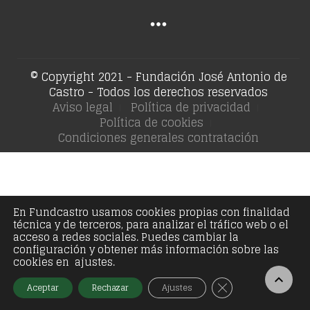
€386,01.
€290,00.
€168,00.
€130,
© Copyright 2021 - Fundación José Antonio de
Castro - Todos los derechos reservados
Aviso legal
Política de privacidad
Política de cookies
Condiciones generales contratación
En Fundcastro usamos cookies propias con finalidad
técnica y de terceros, para analizar el tráfico web o el
acceso a redes sociales. Puedes cambiar la
configuración y obtener más información sobre las
cookies en ajustes.
Cerrar el banner
Aceptar
Rechazar
Ajustes