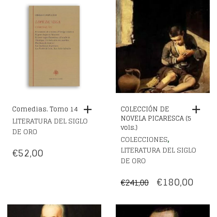
Comedias. Tomo 14
COLECCIÓN DE
NOVELA PICARESCA (5
LITERATURA DEL SIGLO
vols.)
DE ORO
,
COLECCIONES
LITERATURA DEL SIGLO
€
52,00
DE ORO
EL
EL
€
180,00
€
241,00
PRECIO
PREC
ORIGINAL
ACT