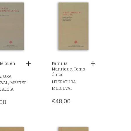
 de buen
Familia
Manrique. Tomo
Único
ATURA
LITERATURA
,
EVAL
MESTER
MEDIEVAL
ERECÍA
€
48,00
00