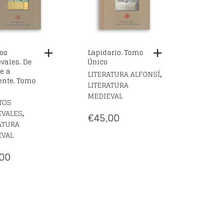
os
Lapidario. Tomo
vales. De
Único
e a
,
LITERATURA ALFONSÍ
ente. Tomo
LITERATURA
MEDIEVAL
TOS
,
EVALES
€
45,00
ATURA
EVAL
00