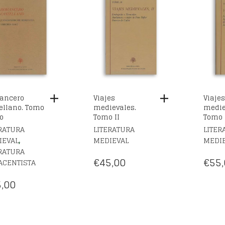
ancero
Viajes
Viajes
ellano. Tomo
medievales.
medie
o
Tomo II
Tomo 
RATURA
LITERATURA
LITER
,
IEVAL
MEDIEVAL
MEDI
RATURA
€
45,00
€
55,
ACENTISTA
,00