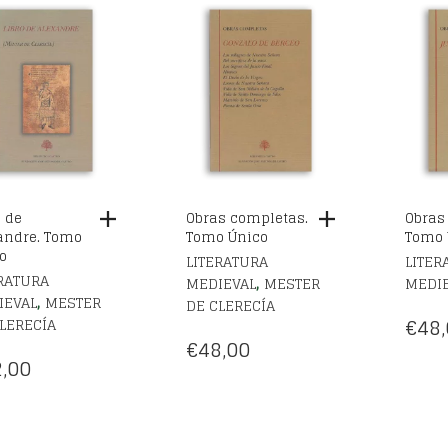
:
ES:
3,00.
€170,00.
o de
Obras completas.
Obras
andre. Tomo
Tomo Único
Tomo 
o
LITERATURA
LITER
RATURA
,
MEDIEVAL
MESTER
MEDI
,
IEVAL
MESTER
DE CLERECÍA
€
48,
LERECÍA
€
48,00
,00