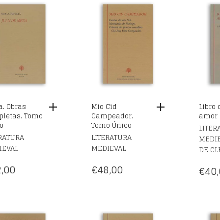
. Obras
Mio Cid
Libro
letas. Tomo
Campeador.
amor
o
Tomo Único
LITER
RATURA
LITERATURA
MEDI
IEVAL
MEDIEVAL
DE CL
,00
€
48,00
€
40,