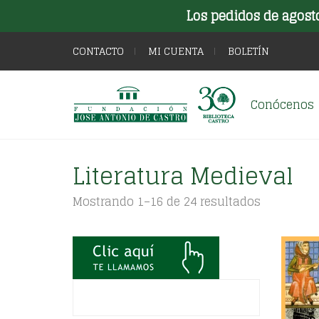
Los pedidos de agost
CONTACTO
MI CUENTA
BOLETÍN
Conócenos
Literatura Medieval
Ordenado
Mostrando 1–16 de 24 resultados
por
los
últimos