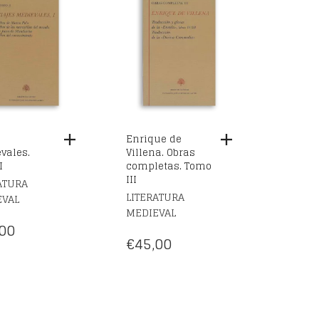
Enrique de
vales.
Villena. Obras
I
completas. Tomo
III
ATURA
LITERATURA
EVAL
MEDIEVAL
00
€
45,00