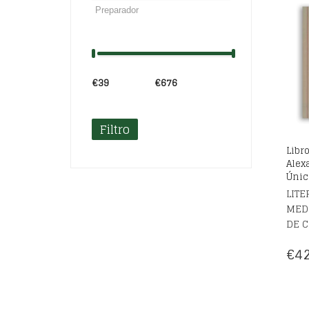
ERA
€22
€39
Precio:
—
€676
Filtro
Libr
Alex
Únic
LITE
MED
DE C
€
42