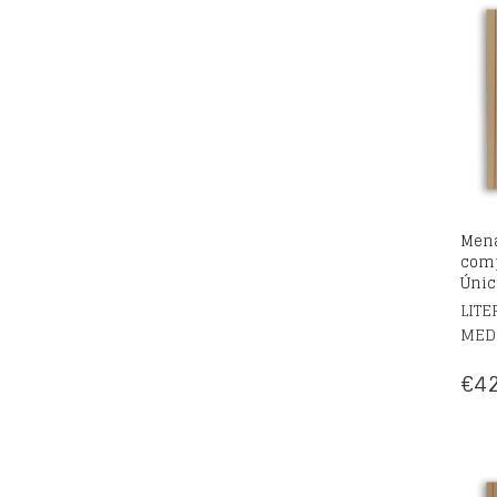
Mena
comp
Únic
LITE
MED
€
42