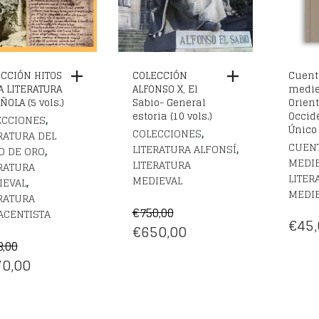
CCIÓN HITOS
COLECCIÓN
Cuent
A LITERATURA
ALFONSO X, El
medie
ÑOLA (5 vols.)
Sabio- General
Orient
estoria (10 vols.)
Occid
,
ECCIONES
Único
,
COLECCIONES
RATURA DEL
CUEN
,
LITERATURA ALFONSÍ
,
O DE ORO
MEDI
LITERATURA
RATURA
LITER
MEDIEVAL
,
IEVAL
MEDI
RATURA
€
750,00
ACENTISTA
€
45,
EL
EL
€
650,00
3,00
PRECIO
PRECIO
EL
0,00
ORIGINAL
ACTUAL
CIO
PRECIO
ERA:
ES:
IGINAL
ACTUAL
€750,00.
€650,00.