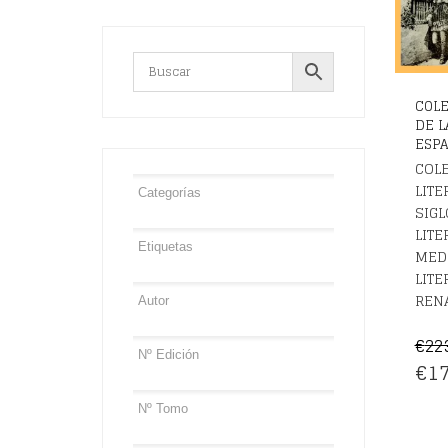
COLE
DE L
ESPA
COL
LITE
SIGL
LITE
MED
LITE
REN
€
22
EL
€
17
PRE
OR