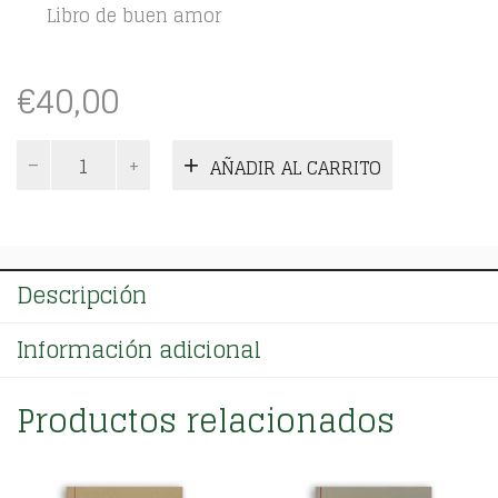
Libro de buen amor
€
40,00
Libro
AÑADIR AL CARRITO
de
buen
amor
cantidad
Descripción
Información adicional
Productos relacionados