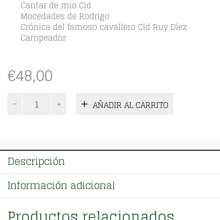
Cantar de mio Cid
Mocedades de Rodrigo
Crónica del famoso cavallero Cid Ruy Díez
Campeador
€
48,00
Mio
AÑADIR AL CARRITO
Cid
Campeador.
Tomo
Único
cantidad
Descripción
Información adicional
Productos relacionados