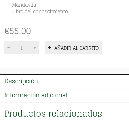
Mandavila
Libro del conoscimiento
€
55,00
Viajes
AÑADIR AL CARRITO
medievales.
Tomo
I
cantidad
Descripción
Información adicional
Productos relacionados