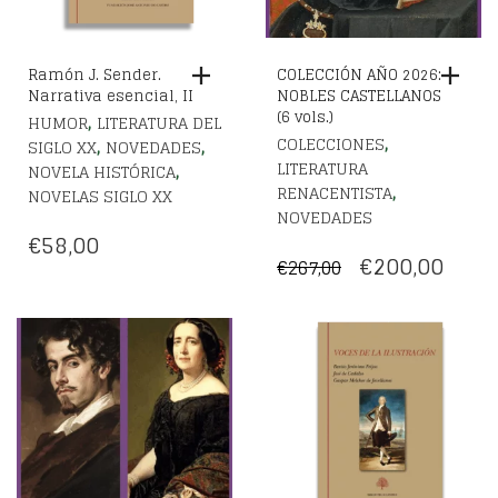
Ramón J. Sender.
COLECCIÓN AÑO 2026:
Narrativa esencial, II
NOBLES CASTELLANOS
(6 vols.)
,
HUMOR
LITERATURA DEL
,
COLECCIONES
,
,
SIGLO XX
NOVEDADES
LITERATURA
,
NOVELA HISTÓRICA
,
RENACENTISTA
NOVELAS SIGLO XX
NOVEDADES
€
58,00
EL
EL
€
200,00
€
267,00
PRECIO
PREC
ORIGINAL
ACT
ERA:
ES:
€267,00.
€200,