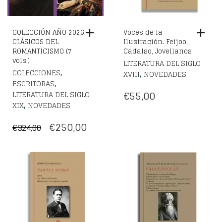
COLECCIÓN AÑO 2026:
Voces de la
CLÁSICOS DEL
Ilustración. Feijoo,
ROMANTICISMO (7
Cadalso, Jovellanos
vols.)
LITERATURA DEL SIGLO
,
COLECCIONES
,
XVIII
NOVEDADES
,
ESCRITORAS
€
55,00
LITERATURA DEL SIGLO
,
XIX
NOVEDADES
EL
EL
€
250,00
€
324,00
PRECIO
PRECIO
ORIGINAL
ACTUAL
ERA:
ES:
€324,00.
€250,00.