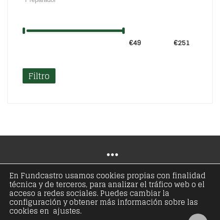
€49
Precio:
—
€251
Filtro
En Fundcastro usamos cookies propias con finalidad
técnica y de terceros, para analizar el tráfico web o el
© Copyright 2021 - Fundación José Antonio de
acceso a redes sociales. Puedes cambiar la
configuración y obtener más información sobre las
Castro - Todos los derechos reservados
cookies en ajustes.
Aviso legal
Política de privacidad