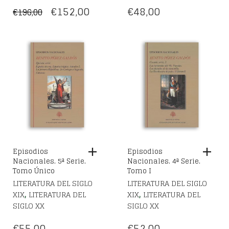
EL
EL
€
152,00
€
48,00
€
196,00
PRECIO
PRECIO
ORIGINAL
ACTUAL
ERA:
ES:
€196,00.
€152,00.
Episodios
Episodios
Nacionales. 5ª Serie.
Nacionales. 4ª Serie.
Tomo Único
Tomo I
LITERATURA DEL SIGLO
LITERATURA DEL SIGLO
,
,
XIX
LITERATURA DEL
XIX
LITERATURA DEL
SIGLO XX
SIGLO XX
€
55,00
€
52,00