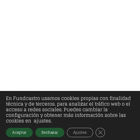
En Fundcastro usamos cookies propias con finalidad
técnica y de terceros, para analizar el tráfico web o el
acceso a redes sociales. Puedes cambiar la
configuración y obtener más información sobre las
cookies en ajustes.
Cerrar el banner
Aceptar
Rechazar
Ajustes