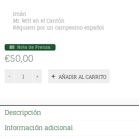
Imán
Mr. Witt en el Cantón
Réquiem por un campesino español
Nota de Prensa
€
50,00
Ramón
AÑADIR AL CARRITO
J.
Sender.
Narrativa
esencial,
I
Descripción
cantidad
Información adicional