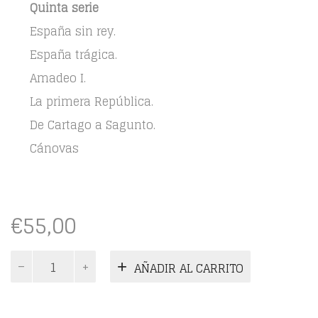
Quinta serie
España sin rey.
España trágica.
Amadeo I.
La primera República.
De Cartago a Sagunto.
Cánovas
€
55,00
Episodios
AÑADIR AL CARRITO
Nacionales.
5ª
Serie.