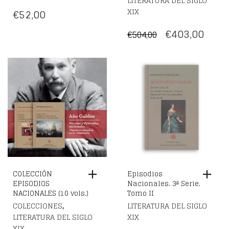
LITERATURA DEL SIGLO
XIX
€
52,00
EL
EL
€
403,00
€
504,00
PRECIO
PREC
ORIGINAL
ACT
ERA:
ES:
€504,00.
€403,
COLECCIÓN
Episodios
EPISODIOS
Nacionales. 3ª Serie.
NACIONALES (10 vols.)
Tomo II
,
COLECCIONES
LITERATURA DEL SIGLO
LITERATURA DEL SIGLO
XIX
XIX