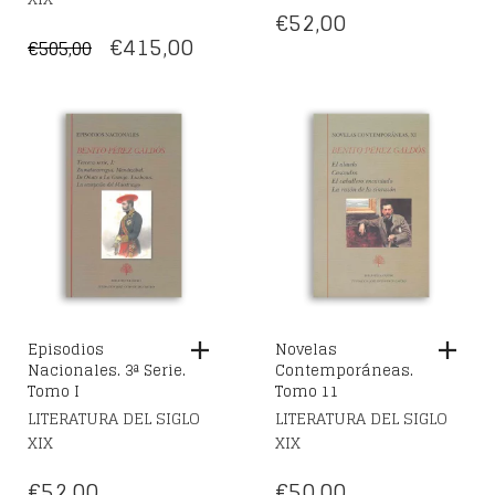
€
52,00
EL
EL
€
415,00
€
505,00
PRECIO
PRECIO
ORIGINAL
ACTUAL
ERA:
ES:
€505,00.
€415,00.
Episodios
Novelas
Nacionales. 3ª Serie.
Contemporáneas.
Tomo I
Tomo 11
LITERATURA DEL SIGLO
LITERATURA DEL SIGLO
XIX
XIX
€
52,00
€
50,00