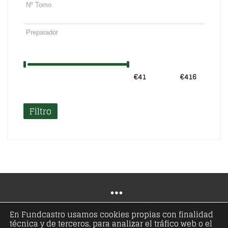
€41
Precio:
—
€416
Filtro
En Fundcastro usamos cookies propias con finalidad
técnica y de terceros, para analizar el tráfico web o el