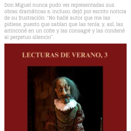
Don Miguel nunca pudo ver representadas sus
obras dramáticas e, incluso, dejó por escrito noticia
de su frustración: “No hallé autor que me las
pidiese, puesto que sabían que las tenía; y, así, las
arrinconé en un cofre y las consagré y las condené
al perpetuo silencio”.