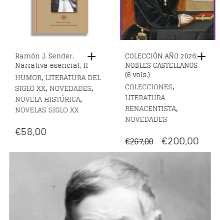
Ramón J. Sender.
COLECCIÓN AÑO 2026:
Narrativa esencial, II
NOBLES CASTELLANOS
(6 vols.)
,
HUMOR
LITERATURA DEL
,
COLECCIONES
,
,
SIGLO XX
NOVEDADES
LITERATURA
,
NOVELA HISTÓRICA
,
RENACENTISTA
NOVELAS SIGLO XX
NOVEDADES
€
58,00
EL
EL
€
200,00
€
267,00
PRECIO
PREC
ORIGINAL
ACT
ERA:
ES:
€267,00.
€200,