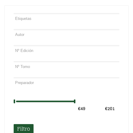
€49
Precio:
—
€201
Filtro