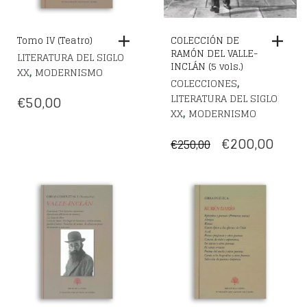
Tomo IV (Teatro)
COLECCIÓN DE
RAMÓN DEL VALLE-
LITERATURA DEL SIGLO
INCLÁN (5 vols.)
,
XX
MODERNISMO
,
COLECCIONES
LITERATURA DEL SIGLO
€
50,00
,
XX
MODERNISMO
EL
EL
€
200,00
€
250,00
PRECIO
PREC
ORIGINAL
ACT
ERA:
ES:
€250,00.
€200,