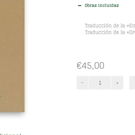
Obras incluidas
Traducción de la «Ene
Traducción de la «
€
45,00
Enrique
de
Villena.
Obras
completas.
Tomo
III
cantidad