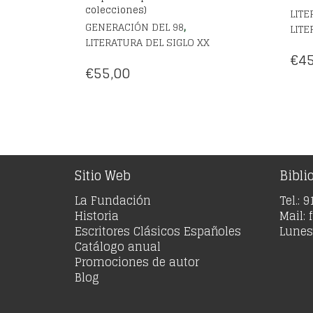
colecciones)
LITE
,
GENERACIÓN DEL 98
LITE
LITERATURA DEL SIGLO XX
€
45
€
55,00
Sitio Web
Bibli
La Fundación
Tel.: 
Historia
Mail:
Escritores Clásicos Españoles
Lunes 
Catálogo anual
Promociones de autor
Blog