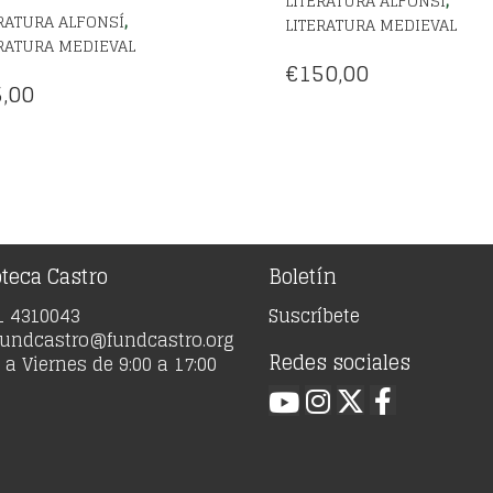
,
LITERATURA ALFONSÍ
,
RATURA ALFONSÍ
LITERATURA MEDIEVAL
RATURA MEDIEVAL
€
150,00
,00
oteca Castro
Boletín
91 4310043
Suscríbete
 fundcastro@fundcastro.org
Redes sociales
a Viernes de 9:00 a 17:00