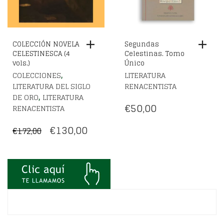
COLECCIÓN NOVELA
Segundas
CELESTINESCA (4
Celestinas. Tomo
vols.)
Único
,
COLECCIONES
LITERATURA
LITERATURA DEL SIGLO
RENACENTISTA
,
DE ORO
LITERATURA
€
50,00
RENACENTISTA
EL
EL
€
130,00
€
172,00
PRECIO
PRECIO
ORIGINAL
ACTUAL
ERA:
ES:
€172,00.
€130,00.