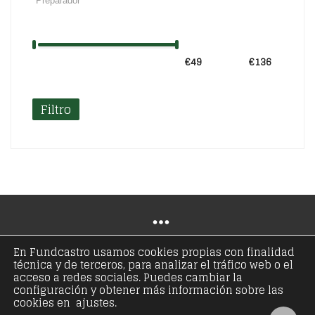
€49
Precio:
—
€136
Filtro
En Fundcastro usamos cookies propias con finalidad
técnica y de terceros, para analizar el tráfico web o el
© Copyright 2021 - Fundación José Antonio de
acceso a redes sociales. Puedes cambiar la
configuración y obtener más información sobre las
Castro - Todos los derechos reservados
cookies en ajustes.
Aviso legal
Política de privacidad