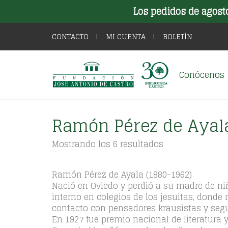
Los pedidos de agost
CONTACTO
MI CUENTA
BOLETÍN
Conócenos
Ramón Pérez de Ayal
Ordenado
Mostrando los 6 resultados
por
los
últimos
Ramón Pérez de Ayala (1880-1962)
Nació en Oviedo y perdió a su madre de niño
interno en colegios de los jesuitas, dond
contacto con pensadores krausistas y segui
En 1927 fue premio nacional de literatura 