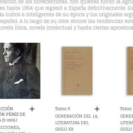
eración de los novecentistas, con quienes fundó la Agrup
ires hasta 1954, que regresó a España definitivamente. 
cultos e inteligentes de su época y los originales ar
 español. A lo largo de su obra recorre las tendencias e
ovela lírica, novela intelectual y hasta ciertas aproxim
ECCIÓN
Tomo V
Tomo 
ÓN PÉREZ DE
,
GENERACIÓN DEL 14
GENER
 (5 vols.)
LITERATURA DEL
LITER
,
ECCIONES
SIGLO XX
SIGLO