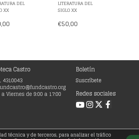
RATURA DEL
LITERATURA DEL
O XX
SIGLO XX
,00
€
50,00
oteca Castro
Boletín
91 4310043
Suscríbete
 fundcastro@fundcastro.org
Redes sociales
a Viernes de 9:00 a 17:00
 técnica y de terceros, para analizar el tráfico
21 - Fundación José Antonio de Castro - Todos los der