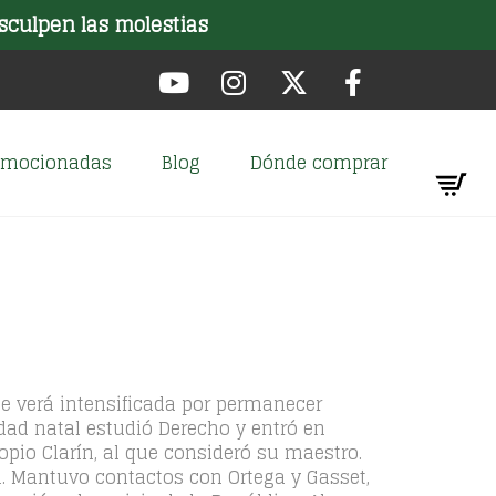
sculpen las molestias
romocionadas
Blog
Dónde comprar
 se verá intensificada por permanecer
dad natal estudió Derecho y entró en
pio Clarín, al que consideró su maestro.
a. Mantuvo contactos con Ortega y Gasset,