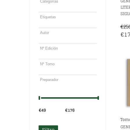
GENE
LITE
SIGL
€
25
EL
€
17
PRE
OR
ERA
€25
€49
Precio:
—
€176
Tomo
GENE
Filtro