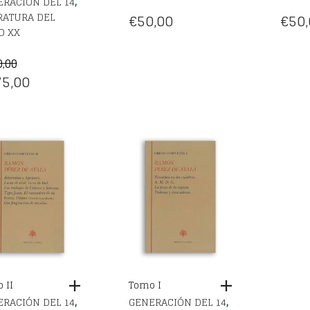
,
RACIÓN DEL 14
RATURA DEL
€
50,00
€
50,
O XX
0,00
EL
5,00
CIO
PRECIO
IGINAL
ACTUAL
:
ES:
0,00.
€175,00.
 II
Tomo I
,
,
RACIÓN DEL 14
GENERACIÓN DEL 14