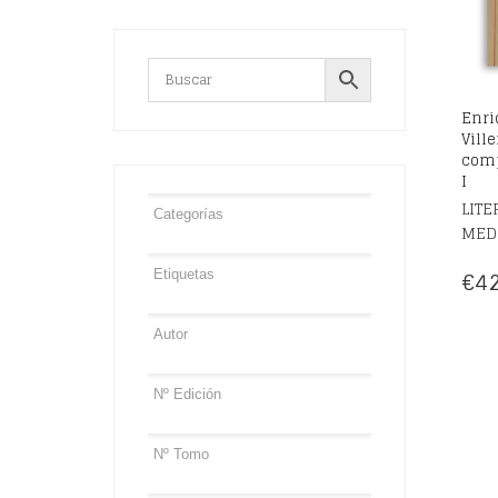
Enri
Vill
comp
I
LITE
MED
€
42