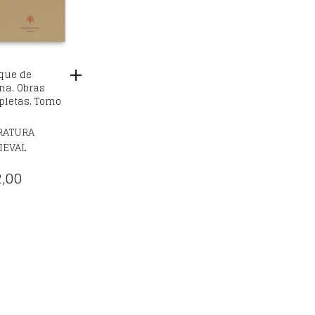
que de
ena. Obras
letas. Tomo
RATURA
IEVAL
,00