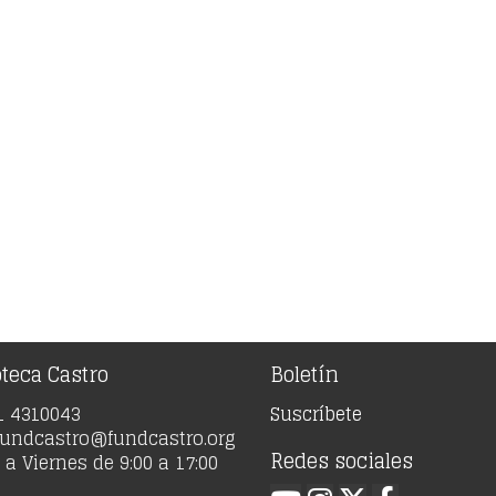
oteca Castro
Boletín
91 4310043
Suscríbete
 fundcastro@fundcastro.org
Redes sociales
a Viernes de 9:00 a 17:00