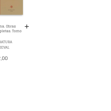
ena. Obras
letas. Tomo
RATURA
IEVAL
,00