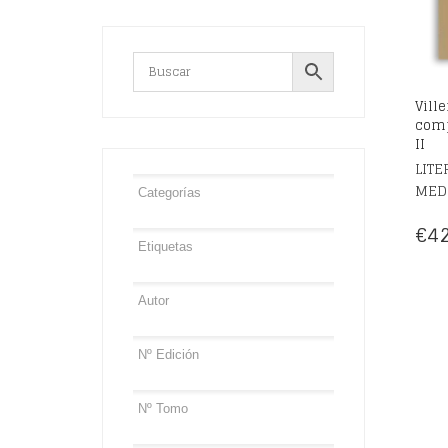
Vill
comp
II
LITE
MED
€
42