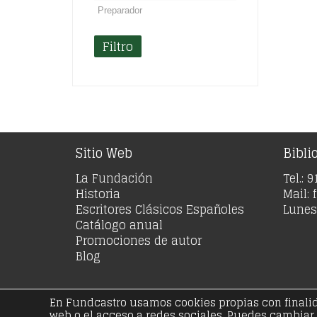
Filtro
Sitio Web
Bibli
La Fundación
Tel.: 
Historia
Mail:
Escritores Clásicos Españoles
Lunes 
Catálogo anual
Promociones de autor
Blog
En Fundcastro usamos cookies propias con finalidad
© Copyright 20
web o el acceso a redes sociales. Puedes cambiar