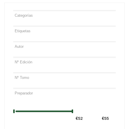
€52
Precio:
—
€55